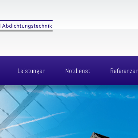
Leistungen
Notdienst
Referenze