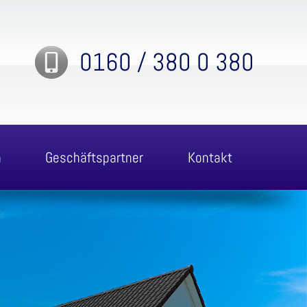
0160 / 380 0 380
n
Geschäftspartner
Kontakt