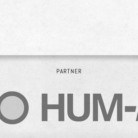
PARTNER